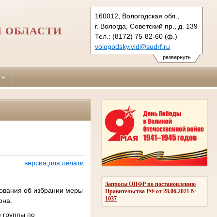
160012, Вологодская обл.,
г. Вологда, Советский пр., д. 139
 ОБЛАСТИ
Тел.: (8172) 75-82-60 (ф.)
vologodsky.vld@sudrf.ru
развернуть
версия для печати
Запросы ОПФР по постановлению
ования об избрании меры
Правительства РФ от 28.06.2021 №
1037
она.
 группы по