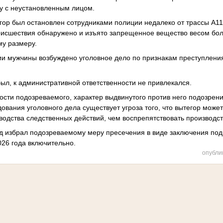
у с неустановленным лицом.
егор был остановлен сотрудниками полиции недалеко от трассы А11
оисшествия обнаружено и изъято запрещенное вещество весом бол
му размеру.
нии мужчины возбуждено уголовное дело по признакам преступления
ыл, к административной ответственности не привлекался.
ости подозреваемого, характер выдвинутого против него подозрени
ования уголовного дела существует угроза того, что вытегор может
зводства следственных действий, чем воспрепятствовать производст
д избрал подозреваемому меру пресечения в виде заключения под 
026 года включительно.
опубли