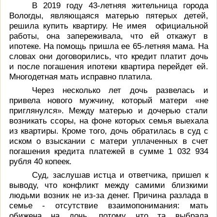
В 2019 году 43-летняя жительница города
Вологды, являющаяся матерью пятерых детей,
решила купить квартиру. Не имея официальной
работы, она запереживала, что ей откажут в
ипотеке. На помощь пришла ее 65-летняя мама. На
словах они договорились, что кредит платит дочь
и после погашения ипотеки квартира перейдет ей.
Многодетная мать исправно платила.
Через несколько лет дочь развелась и
привела нового мужчину, который матери «не
приглянулся». Между матерью и дочерью стали
возникать ссоры, на фоне которых семья выехала
из квартиры. Кроме того, дочь обратилась в суд с
иском о взыскании с матери уплаченных в счет
погашения кредита платежей в сумме 1 032 934
рубля 40 копеек.
Суд, заслушав истца и ответчика, пришел к
выводу, что конфликт между самими близкими
людьми возник не из-за денег. Причина разлада в
семье - отсутствие взаимопонимания: мать
обижена на дочь, потому что та выбрала