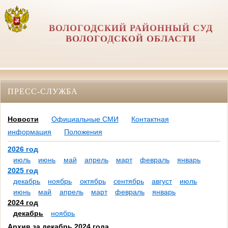
ВОЛОГОДСКИЙ РАЙОННЫЙ СУД
ВОЛОГОДСКОЙ ОБЛАСТИ
ПРЕСС-СЛУЖБА
Новости
Официальные СМИ
Контактная
информация
Положения
2026 год
июль
июнь
май
апрель
март
февраль
январь
2025 год
декабрь
ноябрь
октябрь
сентябрь
август
июль
июнь
май
апрель
март
февраль
январь
2024 год
декабрь
ноябрь
Архив за декабрь 2024 года