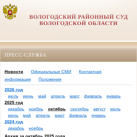
ВОЛОГОДСКИЙ РАЙОННЫЙ СУД
ВОЛОГОДСКОЙ ОБЛАСТИ
ПРЕСС-СЛУЖБА
Новости
Официальные СМИ
Контактная
информация
Положения
2026 год
июль
июнь
май
апрель
март
февраль
январь
2025 год
декабрь
ноябрь
октябрь
сентябрь
август
июль
июнь
май
апрель
март
февраль
январь
2024 год
декабрь
ноябрь
Архив за октябрь 2025 года