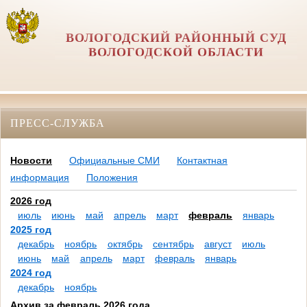
ВОЛОГОДСКИЙ РАЙОННЫЙ СУД
ВОЛОГОДСКОЙ ОБЛАСТИ
ПРЕСС-СЛУЖБА
Новости
Официальные СМИ
Контактная
информация
Положения
2026 год
июль
июнь
май
апрель
март
февраль
январь
2025 год
декабрь
ноябрь
октябрь
сентябрь
август
июль
июнь
май
апрель
март
февраль
январь
2024 год
декабрь
ноябрь
Архив за февраль 2026 года